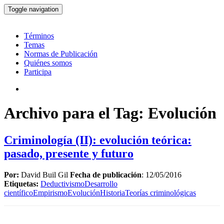
Toggle navigation
Términos
Temas
Normas de Publicación
Quiénes somos
Participa
Archivo para el Tag: Evolución
Criminología (II): evolución teórica:
pasado, presente y futuro
Por:
David Buil Gil
Fecha de publicación
: 12/05/2016
Etiquetas:
Deductivismo
Desarrollo
científico
Empirismo
Evolución
Historia
Teorías criminológicas