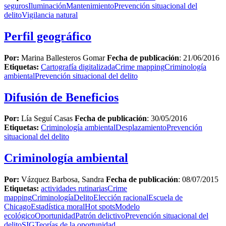
seguros
Iluminación
Mantenimiento
Prevención situacional del
delito
Vigilancia natural
Perfil geográfico
Por:
Marina Ballesteros Gomar
Fecha de publicación
: 21/06/2016
Etiquetas:
Cartografía digitalizada
Crime mapping
Criminología
ambiental
Prevención situacional del delito
Difusión de Beneficios
Por:
Lía Seguí Casas
Fecha de publicación
: 30/05/2016
Etiquetas:
Criminología ambiental
Desplazamiento
Prevención
situacional del delito
Criminología ambiental
Por:
Vázquez Barbosa, Sandra
Fecha de publicación
: 08/07/2015
Etiquetas:
actividades rutinarias
Crime
mapping
Criminología
Delito
Elección racional
Escuela de
Chicago
Estadística moral
Hot spots
Modelo
ecológico
Oportunidad
Patrón delictivo
Prevención situacional del
delito
SIG
Teorías de la oportunidad