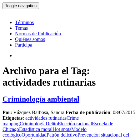
Toggle navigation
Términos
Temas
Normas de Publicación
Quiénes somos
Participa
Archivo para el Tag:
actividades rutinarias
Criminología ambiental
Por:
Vázquez Barbosa, Sandra
Fecha de publicación
: 08/07/2015
Etiquetas:
actividades rutinarias
Crime
mapping
Criminología
Delito
Elección racional
Escuela de
Chicago
Estadística moral
Hot spots
Modelo
ecológico
Oportunidad
Patrón delictivo
Prevención situacional del