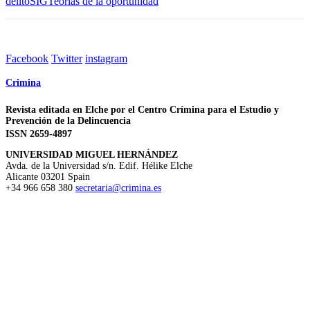
delito
SIG
Teorías de la oportunidad
Facebook
Twitter
instagram
Crimina
Revista editada en Elche por el Centro Crímina para el Estudio y
Prevención de la Delincuencia
ISSN 2659-4897
UNIVERSIDAD MIGUEL HERNÁNDEZ
Avda. de la Universidad s/n. Edif. Hélike
Elche
Alicante
03201
Spain
+34 966 658 380
secretaria@crimina.es