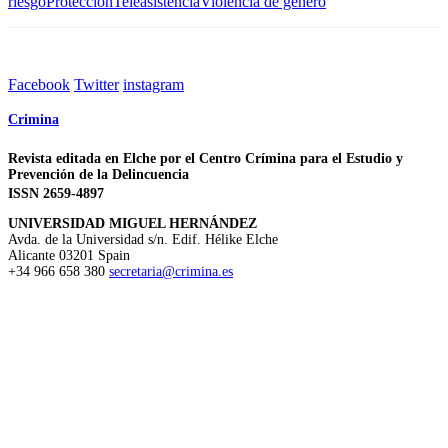
riesgo
Protección
Teleasistencia
Violencia de género
Facebook
Twitter
instagram
Crimina
Revista editada en Elche por el Centro Crímina para el Estudio y
Prevención de la Delincuencia
ISSN 2659-4897
UNIVERSIDAD MIGUEL HERNÁNDEZ
Avda. de la Universidad s/n. Edif. Hélike
Elche
Alicante
03201
Spain
+34 966 658 380
secretaria@crimina.es