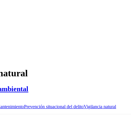
natural
 ambiental
antenimiento
Prevención situacional del delito
Vigilancia natural