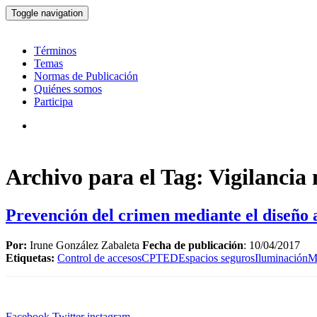
Toggle navigation
Términos
Temas
Normas de Publicación
Quiénes somos
Participa
Archivo para el Tag: Vigilancia 
Prevención del crimen mediante el diseño
Por:
Irune González Zabaleta
Fecha de publicación
: 10/04/2017
Etiquetas:
Control de accesos
CPTED
Espacios seguros
Iluminación
M
Facebook
Twitter
instagram