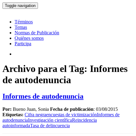
Toggle navigation
Términos
Temas
Normas de Publicación
Quiénes somos
Participa
Archivo para el Tag: Informes
de autodenuncia
Informes de autodenuncia
Por:
Bueno Juan, Sonia
Fecha de publicación
: 03/08/2015
Etiquetas:
Cifra negra
encuestas de victimización
Informes de
autodenuncia
Investigación científica
Reincidencia
autoinformada
Tasa de delincuencia