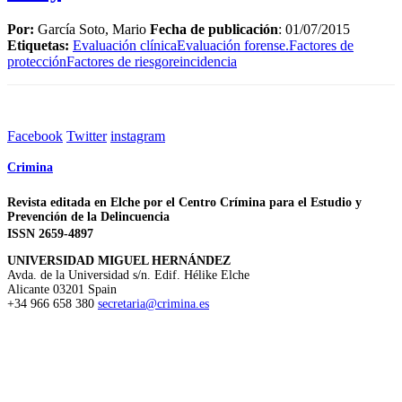
Por:
García Soto, Mario
Fecha de publicación
: 01/07/2015
Etiquetas:
Evaluación clínica
Evaluación forense.
Factores de
protección
Factores de riesgo
reincidencia
Facebook
Twitter
instagram
Crimina
Revista editada en Elche por el Centro Crímina para el Estudio y
Prevención de la Delincuencia
ISSN 2659-4897
UNIVERSIDAD MIGUEL HERNÁNDEZ
Avda. de la Universidad s/n. Edif. Hélike
Elche
Alicante
03201
Spain
+34 966 658 380
secretaria@crimina.es