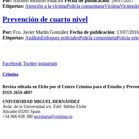
Por:
Alfonso Monfort Palacios
Fecha de publicación
: 26/07/2017
Etiquetas:
Atención a la víctima
Policía comunitaria
Víctima
Victimolo
Prevención de cuarto nivel
Por:
Fco. Javier Martín González
Fecha de publicación
: 13/07/2016
Etiquetas:
Análisis
Enfoques policiales
Policía comunitaria
Policía ori
Facebook
Twitter
instagram
Crimina
Revista editada en Elche por el Centro Crímina para el Estudio y Preven
ISSN 2659-4897
UNIVERSIDAD MIGUEL HERNÁNDEZ
Avda. de la Universidad s/n. Edif. Hélike
Elche
Alicante
03201
Spain
+34 966 658 380
secretaria@crimina.es