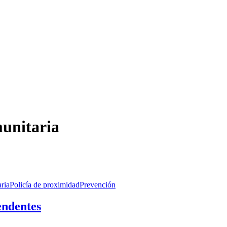
munitaria
ria
Policía de proximidad
Prevención
endentes