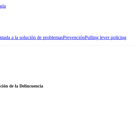
gía
entada a la solución de problemas
Prevención
Pulling lever policing
ción de la Delincuencia