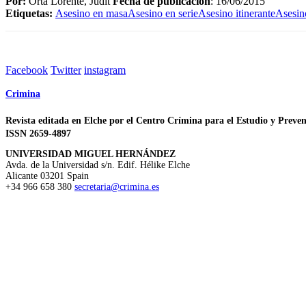
Por:
Orta Lorente, Judit
Fecha de publicación
: 16/06/2015
Etiquetas:
Asesino en masa
Asesino en serie
Asesino itinerante
Asesin
Facebook
Twitter
instagram
Crimina
Revista editada en Elche por el Centro Crímina para el Estudio y Preven
ISSN 2659-4897
UNIVERSIDAD MIGUEL HERNÁNDEZ
Avda. de la Universidad s/n. Edif. Hélike
Elche
Alicante
03201
Spain
+34 966 658 380
secretaria@crimina.es