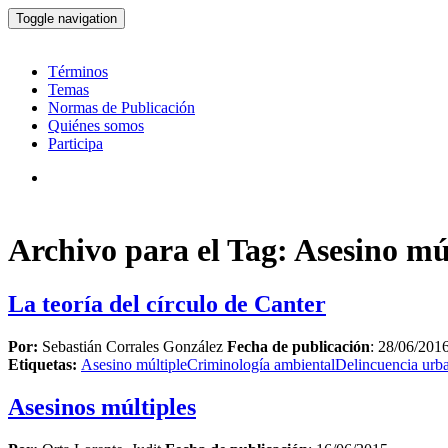
Toggle navigation
Términos
Temas
Normas de Publicación
Quiénes somos
Participa
Archivo para el Tag: Asesino mú
La teoría del círculo de Canter
Por:
Sebastián Corrales González
Fecha de publicación
: 28/06/201
Etiquetas:
Asesino múltiple
Criminología ambiental
Delincuencia urb
Asesinos múltiples