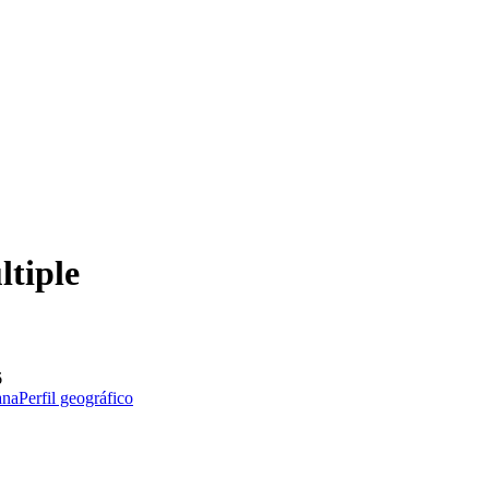
ltiple
6
ana
Perfil geográfico