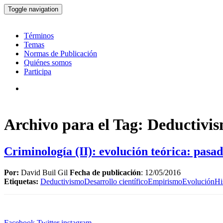
Toggle navigation
Términos
Temas
Normas de Publicación
Quiénes somos
Participa
Archivo para el Tag: Deductivi
Criminología (II): evolución teórica: pasad
Por:
David Buil Gil
Fecha de publicación
: 12/05/2016
Etiquetas:
Deductivismo
Desarrollo científico
Empirismo
Evolución
Hi
Facebook
Twitter
instagram