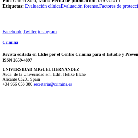
Por:
García Soto, Mario
Fecha de publicación
: 01/07/2015
Etiquetas:
Evaluación clínica
Evaluación forense.
Factores de protecc
Facebook
Twitter
instagram
Crimina
Revista editada en Elche por el Centro Crímina para el Estudio y Preven
ISSN 2659-4897
UNIVERSIDAD MIGUEL HERNÁNDEZ
Avda. de la Universidad s/n. Edif. Hélike
Elche
Alicante
03201
Spain
+34 966 658 380
secretaria@crimina.es