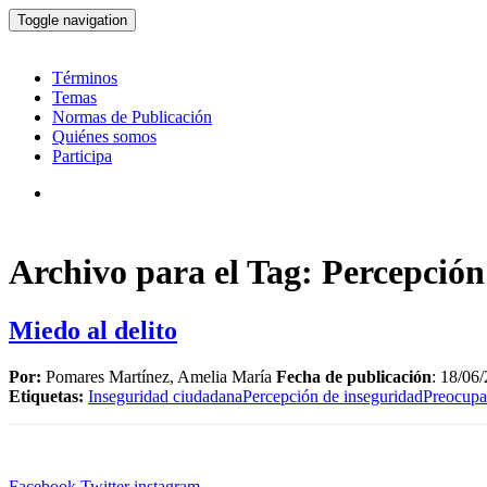
Toggle navigation
Términos
Temas
Normas de Publicación
Quiénes somos
Participa
Archivo para el Tag: Percepción
Miedo al delito
Por:
Pomares Martínez, Amelia María
Fecha de publicación
: 18/06
Etiquetas:
Inseguridad ciudadana
Percepción de inseguridad
Preocupac
Facebook
Twitter
instagram