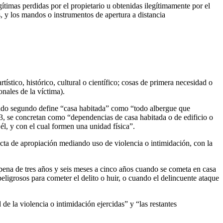
gítimas perdidas por el propietario u obtenidas ilegítimamente por el
as, y los mandos o instrumentos de apertura a distancia
ístico, histórico, cultural o científico; cosas de primera necesidad o
onales de la víctima).
rtado segundo define “casa habitada” como “todo albergue que
3, se concretan como “dependencias de casa habitada o de edificio o
él, y con el cual formen una unidad física”.
ucta de apropiación mediando uso de violencia o intimidación, con la
 pena de tres años y seis meses a cinco años cuando se cometa en casa
ligrosos para cometer el delito o huir, o cuando el delincuente ataque
de la violencia o intimidación ejercidas” y “las restantes