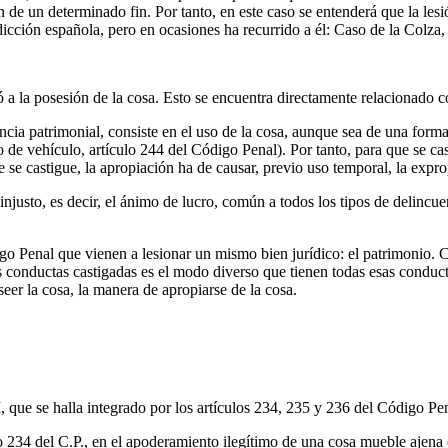
de un determinado fin. Por tanto, en este caso se entenderá que la lesi
isdicción española, pero en ocasiones ha recurrido a él: Caso de la Col
ó a la posesión de la cosa. Esto se encuentra directamente relacionado 
cia patrimonial, consiste en el uso de la cosa, aunque sea de una form
 de vehículo, artículo 244 del Código Penal). Por tanto, para que se ca
 se castigue, la apropiación ha de causar, previo uso temporal, la exprop
njusto, es decir, el ánimo de lucro, común a todos los tipos de delincu
go Penal que vienen a lesionar un mismo bien jurídico: el patrimonio.
 conductas castigadas es el modo diverso que tienen todas esas conduct
oseer la cosa, la manera de apropiarse de la cosa.
II, que se halla integrado por los artículos 234, 235 y 236 del Código Pe
ulo 234 del C.P., en el apoderamiento ilegítimo de una cosa mueble ajen