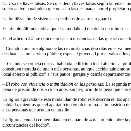
4.- Uso de llaves falsas: Se consideran llaves falsas según la redacció
sujeto activo; cualquiera que no sean las destinadas por el propietario 
5.- Inutilización de sistemas específicos de alarma o guarda.
El artículo 240 nos indica que esta modalidad del delito de robo se cas
En el artículo 241 se concretan las circunstancias en las que se consid
– Cuando concurra alguna de las circunstancias descritas en el ya menci
destinadas a un servicio público; especial gravedad por el valor o los 
– Cuando se cometa en casa habitada, edificio o local abiertos al pú
constituya morada de una o más personas, aunque accidentalmente se e
local abierto al público” a “sus patios, garajes y demás departamentos 
– El robo con violencia o intimidación en las personas:
La segunda mod
pena de prisión de dos a cinco años, sin perjuicio de la pena que corr
La figura agravada de esta modalidad de robo está descrita en los apa
habitada, mientras que el apartado tercero determina la imposición de
a las personas que acudan en auxilio.
La figura atenuada contemplada en el apartado 4 del artículo, abre la p
circunstancias del hecho”.