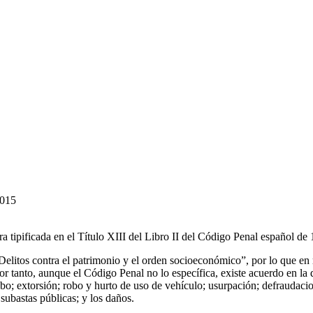
2015
a tipificada en el Título XIII del Libro II del Código Penal español de
elitos contra el patrimonio y el orden socioeconómico”, por lo que en re
or tanto, aunque el Código Penal no lo específica, existe acuerdo en la 
obo; extorsión; robo y hurto de uso de vehículo; usurpación; defraudacio
subastas públicas; y los daños.