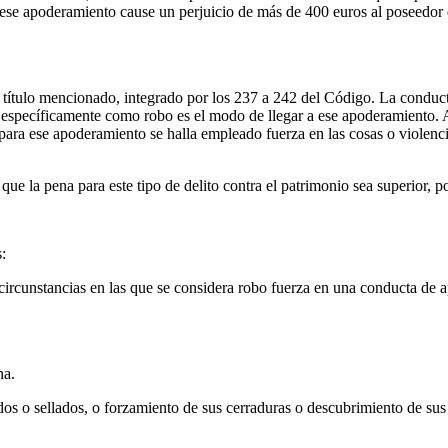
 ese apoderamiento cause un perjuicio de más de 400 euros al poseedor o
l título mencionado, integrado por los 237 a 242 del Código. La conduct
specíficamente como robo es el modo de llegar a ese apoderamiento. Así
e para ese apoderamiento se halla empleado fuerza en las cosas o violenci
que la pena para este tipo de delito contra el patrimonio sea superior, po
:
circunstancias en las que se considera robo fuerza en una conducta de a
na.
dos o sellados, o forzamiento de sus cerraduras o descubrimiento de sus 