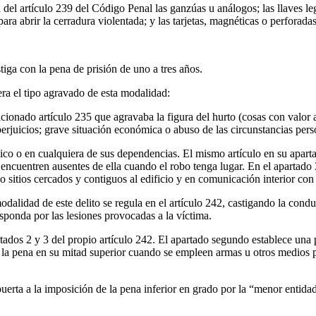
n del artículo 239 del Código Penal las ganzúas u análogos; las llaves le
para abrir la cerradura violentada; y las tarjetas, magnéticas o perforad
tiga con la pena de prisión de uno a tres años.
era el tipo agravado de esta modalidad:
onado artículo 235 que agravaba la figura del hurto (cosas con valor art
perjuicios; grave situación económica o abuso de las circunstancias pers
blico o en cualquiera de sus dependencias. El mismo artículo en su apa
ncuentren ausentes de ella cuando el robo tenga lugar. En el apartado 
o sitios cercados y contiguos al edificio y en comunicación interior con 
alidad de este delito se regula en el artículo 242, castigando la cond
esponda por las lesiones provocadas a la víctima.
rtados 2 y 3 del propio artículo 242. El apartado segundo establece una
 la pena en su mitad superior cuando se empleen armas u otros medios pe
uerta a la imposición de la pena inferior en grado por la “menor entidad 