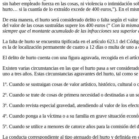
sin haber empleado fuerza en las cosas, ni violencia o intimidación s
hurto… si la cuantía de lo extraído excede de 400 euros,”). En el mism
De esta manera, el hurto será considerado delito o falta según el valo
del valor de las cosas sustraídas supere los 400 euros (“
Con la misma p
siempre que el montante acumulado de las infracciones sea superior al
La falta de hurto se encuentra tipificada en el artículo 623.1 del Códig
es la de localización permanente de cuatro a 12 días o multa de uno a
El delito de hurto cuenta con una figura agravada, recogida en el art
Existen varias circunstancias en las que el hurto pasa a ser consider
uno a tres años. Estas circunstancias agravantes del hurto, tal como s
1º. Cuando se sustraigan cosas de valor artístico, histórico, cultural o c
2º. Cuando se trate de cosas de primera necesidad o destinadas a un s
3º. Cuando revista especial gravedad, atendiendo al valor de los efecto
4º. Cuando ponga a la víctima o a su familia en grave situación econó
5º. Cuando se utilice a menores de catorce años para la comisión del d
La conducta correspondiente al tipo atenuado del hurto y definida en 