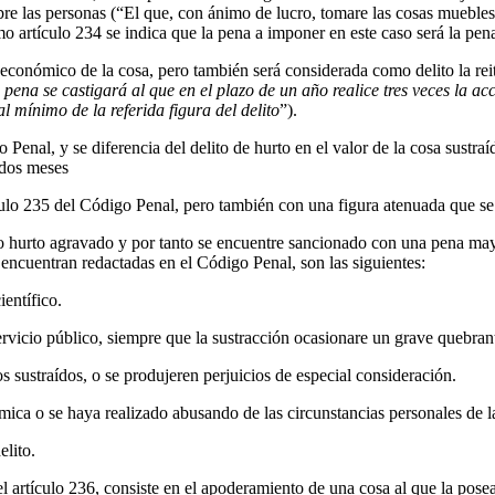
obre las personas (“El que, con ánimo de lucro, tomare las cosas mueble
o artículo 234 se indica que la pena a imponer en este caso será la pena
r económico de la cosa, pero también será considerada como delito la rei
ena se castigará al que en el plazo de un año realice tres veces la acc
 mínimo de la referida figura del delito
”).
o Penal, y se diferencia del delito de hurto en el valor de la cosa sustra
 dos meses
ículo 235 del Código Penal, pero también con una figura atenuada que se 
ado hurto agravado y por tanto se encuentre sancionado con una pena may
e encuentran redactadas en el Código Penal, son las siguientes:
ientífico.
ervicio público, siempre que la sustracción ocasionare un grave quebrant
s sustraídos, o se produjeren perjuicios de especial consideración.
mica o se haya realizado abusando de las circunstancias personales de l
elito.
el artículo 236, consiste en el apoderamiento de una cosa al que la pose