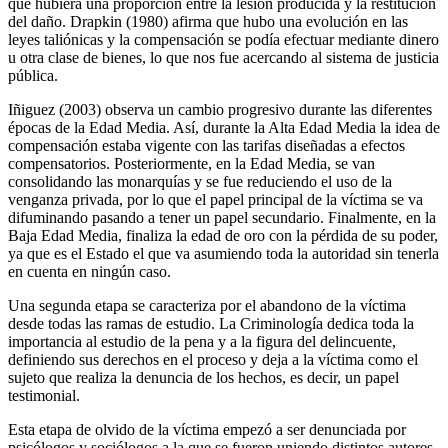
que hubiera una proporción entre la lesión producida y la restitución
del daño. Drapkin (1980) afirma que hubo una evolución en las
leyes taliónicas y la compensación se podía efectuar mediante dinero
u otra clase de bienes, lo que nos fue acercando al sistema de justicia
pública.
Iñiguez (2003) observa un cambio progresivo durante las diferentes
épocas de la Edad Media. Así, durante la Alta Edad Media la idea de
compensación estaba vigente con las tarifas diseñadas a efectos
compensatorios. Posteriormente, en la Edad Media, se van
consolidando las monarquías y se fue reduciendo el uso de la
venganza privada, por lo que el papel principal de la víctima se va
difuminando pasando a tener un papel secundario. Finalmente, en la
Baja Edad Media, finaliza la edad de oro con la pérdida de su poder,
ya que es el Estado el que va asumiendo toda la autoridad sin tenerla
en cuenta en ningún caso.
Una segunda etapa se caracteriza por el abandono de la víctima
desde todas las ramas de estudio. La Criminología dedica toda la
importancia al estudio de la pena y a la figura del delincuente,
definiendo sus derechos en el proceso y deja a la víctima como el
sujeto que realiza la denuncia de los hechos, es decir, un papel
testimonial.
Esta etapa de olvido de la víctima empezó a ser denunciada por
psicólogos y sociólogos a la que se fueron uniendo distintos autores