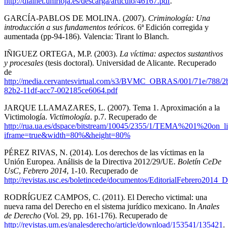
http://dialnet.unirioja.es/descarga/articulo/46167.pdf
.
GARCÍA-PABLOS DE MOLINA. (2007).
Criminología: Una
introducción a sus fundamentos teóricos
. 6ª Edición corregida y
aumentada (pp-94-186). Valencia: Tirant lo Blanch.
IÑIGUEZ ORTEGA, M.P. (2003).
La víctima: aspectos sustantivos
y procesales
(tesis doctoral). Universidad de Alicante. Recuperado
de
http://media.cervantesvirtual.com/s3/BVMC_OBRAS/001/71e/788/2b
82b2-11df-acc7-002185ce6064.pdf
JARQUE LLAMAZARES, L. (2007). Tema 1. Aproximación a la
Victimología.
Victimología
. p.7. Recuperado de
http://rua.ua.es/dspace/bitstream/10045/2355/1/TEMA%201%20on_li
iframe=true&width=80%&height=80%
PÉREZ RIVAS, N. (2014). Los derechos de las víctimas en la
Unión Europea. Análisis de la Directiva 2012/29/UE.
Boletín CeDe
UsC
,
Febrero 2014
, 1-10. Recuperado de
http://revistas.usc.es/boletincede/documentos/EditorialFebrero2014_
RODRÍGUEZ CAMPOS, C. (2011). El Derecho victimal: una
nueva rama del Derecho en el sistema jurídico mexicano. In
Anales
de Derecho
(Vol. 29, pp. 161-176). Recuperado de
http://revistas.um.es/analesderecho/article/download/153541/135421
.