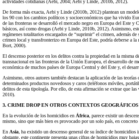
actividades cotidianas (Aebi, 2004; Aebi y Linde, 2010b, 2012).
De forma más exacta, Aebi y Linde (2010b, 2012) plantean un modelo mul
los 90 con los cambios políticos y socioeconómicos que ha vivido Euro
de las fronteras se desarrolló el mercado negro en Europa del Este y C
básicos, así como drogas (Aebi y Linde, 2010b, 2012). Asimismo, este
regímenes totalitarios encargados de “suprimir” el crimen, además de
crimen local y transfronterizo en Europa del Este, podría deberse a la
Bort, 2000).
El descenso posterior en los delitos contra la propiedad en la misma d
transnacional en las fronteras de la Unión Europea, el desarrollo de m
económica de muchos países de Europa Central y del Este y, el desarro
Asimismo, otros autores también destacan la aplicación de las teorías 
determinados productos novedosos y caros (teléfonos móviles, portáti
delitos de esta tipología. Por ello, de esta afirmación se extrae que las
2010).
3. CRIME DROP EN OTROS CONTEXTOS GEOGRÁFICOS
En la evolución de los homicidios en
África
, parece existir un desce
mismo, sino que más bien es provocado por un solo país, en concreto S
En
Asia
, ha existido un descenso general de su índice de homicidios
obstante, este continente presenta unas cifras de homicidios muy baja