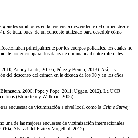
a grandes similitudes en la tendencia descendente del crimen desde
424). Se trata, pues, de un concepto utilizado para describir cómo
nfeccionaban principalmente por los cuerpos policiales, los cuales no
mente poder comparar los datos de criminalidad entre diferentes
, 2010; Aebi y Linde, 2010a; Pérez y Benito, 2013). Así, las
ión del descenso del crimen en la década de los 90 y en los años
lumstein, 2006; Pope y Pope, 2011; Uggen, 2012). La UCR
specíficos (Blumstein y Wallman, 2006).
ras encuestas de victimización a nivel local como la
Crime Survey
mo una de las mejores encuestas de victimización internacionales
0a; Alvazzi del Frate y Mugellini, 2012).