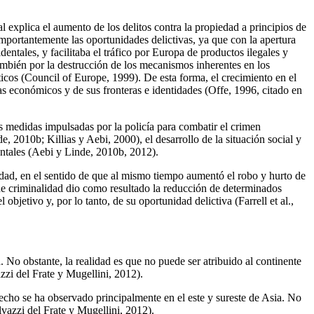
 explica el aumento de los delitos contra la propiedad a principios de
mportantemente las oportunidades delictivas, ya que con la apertura
entales, y facilitaba el tráfico por Europa de productos ilegales y
ambién por la destrucción de los mecanismos inherentes en los
cos (Council of Europe, 1999). De esta forma, el crecimiento en el
mas económicos y de sus fronteras e identidades (Offe, 1996, citado en
as medidas impulsadas por la policía para combatir el crimen
 2010b; Killias y Aebi, 2000), el desarrollo de la situación social y
entales (Aebi y Linde, 2010b, 2012).
iedad, en el sentido de que al mismo tiempo aumentó el robo y hurto de
de criminalidad dio como resultado la reducción de determinados
 objetivo y, por lo tanto, de su oportunidad delictiva (Farrell et al.,
 No obstante, la realidad es que no puede ser atribuido al continente
zzi del Frate y Mugellini, 2012).
cho se ha observado principalmente en el este y sureste de Asia. No
vazzi del Frate y Mugellini, 2012).