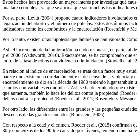
Estos hechos han provocado un mayor interés por investigar qué causas 
una tarea compleja, ya que se afirma que son muchos los indicadores
Por su parte, Levitt (2004) propone cuatro indicadores involucrados en
legalización del aborto y el número de policías. Estos dos últimos fac
indicadores como los económicos y la encarcelación (Rosenfeld y Me
Por lo tanto, existen otras hipótesis que también se han valorado co
Así, el incremento de la inmigración ha dado respuesta, en parte, al
y el 2000 (Wadsworth, 2010). Exactamente, se ha comprobado que en ár
todo, de la tasa de robos con violencia o intimidación (Stowell et al., 
En relación al índice de encarcelación, se trata de un factor muy es
parece que existe una correlación entre el descenso de la violencia y e
encarcelamiento se dio en la década de 1980 teniendo lugar también un
estudios con variables económicas. Así, se ha determinado que existe u
que aumenta, también lo hace los delitos contra la propiedad (Roeder 
delitos contra la propiedad (Roeder et al., 2015; Rosenfeld y Messner,
Por otro lado, las diferencias entre las grandes y las pequeñas ciudad
descensos de las grandes ciudades (Blumstein, 2006).
Con respecto a la edad y el crimen, Roeder et al., (2015) confirman qu
80 y comienzos de los 90 fue causado por jóvenes, teniendo mucha rel