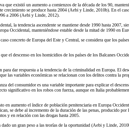
rva que existió un aumento a comienzos de la década de los 90, mantenié
te crecimiento se produce hasta 2004 (Aebi y Linde, 2010b). En el caso
996 a 2006 (Aebi y Linde, 2012).
cidental, la tendencia ascendente se mantiene desde 1990 hasta 2007, 
 Europa Occidental, manteniéndose estable desde la mitad de 1990 en Eur
 caso concreto de Europa del Este y Central, se considera que los paíse
a que el descenso en los homicidios de los países de los Balcanes Occid
n para dar respuesta a la tendencia de la criminalidad en Europa. El d
 que las variables económicas se relacionan con los delitos contra la pro
a del consumidor es una variable importante para explicar el descenso
ecto significativo en los robos con fuerza, aunque en Italia probableme
isto en aumento el índice de población penitenciaria en Europa Occident
lican, se debe al incremento de la duración de las penas, producido por la
ntos y en relación con las drogas hasta 2005.
 dado un gran peso a las teorías de la oportunidad (Aebi y Linde, 2010b, 