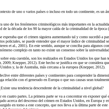
contexto de uno o varios países o incluso en todo un continente, es un ám
a uno de los fenómenos criminológicos más importantes en la actualida
 de la década de los 90 la mayor caída de la criminalidad de la época (Fa
e esperaba que el crimen siguiera aumentando tal y como sucedió a partir
os policiales, se puede entender que el mayor índice de criminalidad se 
ren et al., 2001). En este sentido, aunque se conciba para algunos com
fenómeno complejo en tanto no existe un consenso sobre la universalida
es sobre esta cuestión, son los realizados en Estados Unidos los que han
r, 2009; Knepper, 2012). Este hecho se justifica en que se considera 
Unidos y, la de Australia, más cercana a la europea (Knepper, 2012).
declive entre diferentes países y continentes para comprender la dimen
ga relación con el generado en Europa o que sus causas sean totalmente
¿Existe una tendencia descendente de la criminalidad a nivel global?
rar en cuatro partes. La primera parte se va a concentrar en exponer qué 
tigado acerca del descenso del crimen en Estados Unidos, en Europa y e
 surgido en torno a este concepto, que nos lleva a la última parte de est