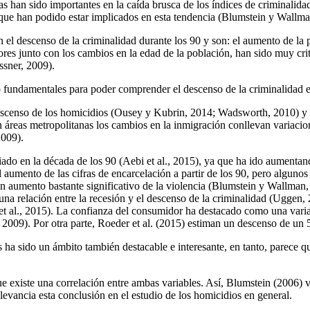
han sido importantes en la caída brusca de los índices de criminalidad 
 que han podido estar implicados en esta tendencia (Blumstein y Wallma
 el descenso de la criminalidad durante los 90 y son: el aumento de la p
tores junto con los cambios en la edad de la población, han sido muy cr
ssner, 2009).
mo fundamentales para poder comprender el descenso de la criminalidad
 descenso de los homicidios (Ousey y Kubrin, 2014; Wadsworth, 2010) y 
eas metropolitanas los cambios en la inmigración conllevan variacione
2009).
tudiado en la década de los 90 (Aebi et al., 2015), ya que ha ido aumen
l aumento de las cifras de encarcelación a partir de los 90, pero alguno
 aumento bastante significativo de la violencia (Blumstein y Wallman, 2
na relación entre la recesión y el descenso de la criminalidad (Uggen, 2
et al., 2015). La confianza del consumidor ha destacado como una varia
 2009). Por otra parte, Roeder et al. (2015) estiman un descenso de un 5
es ha sido un ámbito también destacable e interesante, en tanto, parece 
e existe una correlación entre ambas variables. Así, Blumstein (2006) v
evancia esta conclusión en el estudio de los homicidios en general.