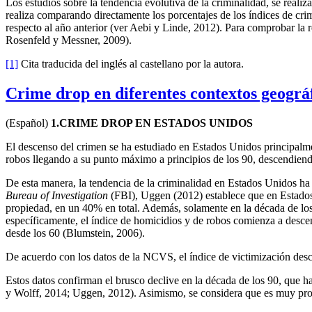
Los estudios sobre la tendencia evolutiva de la criminalidad, se realiz
realiza comparando directamente los porcentajes de los índices de cri
respecto al año anterior (ver Aebi y Linde, 2012). Para comprobar la r
Rosenfeld y Messner, 2009).
[1]
Cita traducida del inglés al castellano por la autora.
Crime drop en diferentes contextos geográ
(Español)
1.CRIME DROP EN ESTADOS UNIDOS
El descenso del crimen se ha estudiado en Estados Unidos principalmen
robos llegando a su punto máximo a principios de los 90, descendien
De esta manera, la tendencia de la criminalidad en Estados Unidos ha
Bureau of Investigation
(FBI), Uggen (2012) establece que en Estados 
propiedad, en un 40% en total. Además, solamente en la década de los
específicamente, el índice de homicidios y de robos comienza a descen
desde los 60 (Blumstein, 2006).
De acuerdo con los datos de la NCVS, el índice de victimización desc
Estos datos confirman el brusco declive en la década de los 90, que ha
y Wolff, 2014; Uggen, 2012). Asimismo, se considera que es muy prob