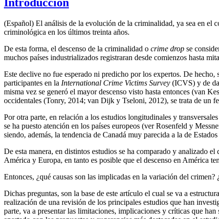
Introducción
(Español) El análisis de la evolución de la criminalidad, ya sea en el 
criminológica en los últimos treinta años.
De esta forma, el descenso de la criminalidad o
crime drop
se consider
muchos países industrializados registraran desde comienzos hasta mitad
Este declive no fue esperado ni predicho por los expertos. De hecho, s
participantes en la
International Crime Victims Survey
(ICVS) y de dat
misma vez se generó el mayor descenso visto hasta entonces (van Keste
occidentales (Tonry, 2014; van Dijk y Tseloni, 2012), se trata de un 
Por otra parte, en relación a los estudios longitudinales y transversal
se ha puesto atención en los países europeos (ver Rosenfeld y Messne
siendo, además, la tendencia de Canadá muy parecida a la de Estados 
De esta manera, en distintos estudios se ha comparado y analizado el 
América y Europa, en tanto es posible que el descenso en América ten
Entonces, ¿qué causas son las implicadas en la variación del crimen? 
Dichas preguntas, son la base de este artículo el cual se va a estructu
realización de una revisión de los principales estudios que han inves
parte, va a presentar las limitaciones, implicaciones y críticas que han