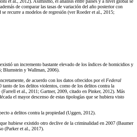
ni et al., 2012). Asimismo, el análisis entre países y a nivel global se
 además de comparar las tasas de variación del año posterior con
 se recurre a modelos de regresión (ver Roeder et al., 2015;
existió un incremento bastante elevado de los índices de homicidios y
6; Blumstein y Wallman, 2006).
oncretamente, de acuerdo con los datos ofrecidos por el
Federal
nto de los delitos violentos, como de los delitos contra la
arrell et al., 2011; Gartner, 2009, citado en Pinker, 2012). Más
década el mayor descenso de estas tipologías que se hubiera visto
ecto a delitos contra la propiedad (Uggen, 2012).
e que hubiese existido otro declive de la criminalidad en 2007 (Baumer
 (Parker et al., 2017).