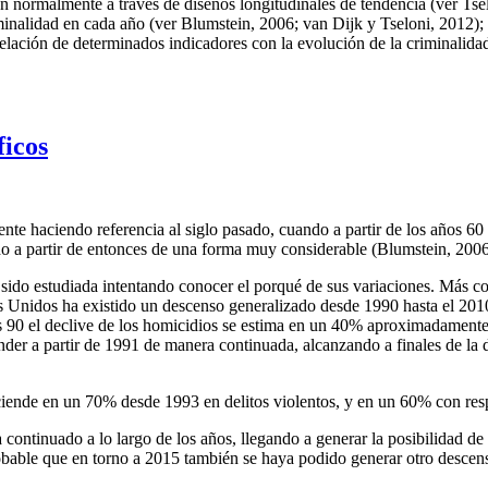
an normalmente a través de diseños longitudinales de tendencia (ver Tselo
minalidad en cada año (ver Blumstein, 2006; van Dijk y Tseloni, 2012);
elación de determinados indicadores con la evolución de la criminalidad
ficos
te haciendo referencia al siglo pasado, cuando a partir de los años 60 
do a partir de entonces de una forma muy considerable (Blumstein, 200
 sido estudiada intentando conocer el porqué de sus variaciones. Más c
Unidos ha existido un descenso generalizado desde 1990 hasta el 2010 ta
 90 el declive de los homicidios se estima en un 40% aproximadamente (F
der a partir de 1991 de manera continuada, alcanzando a finales de la 
iende en un 70% desde 1993 en delitos violentos, y en un 60% con resp
 continuado a lo largo de los años, llegando a generar la posibilidad d
able que en torno a 2015 también se haya podido generar otro descenso