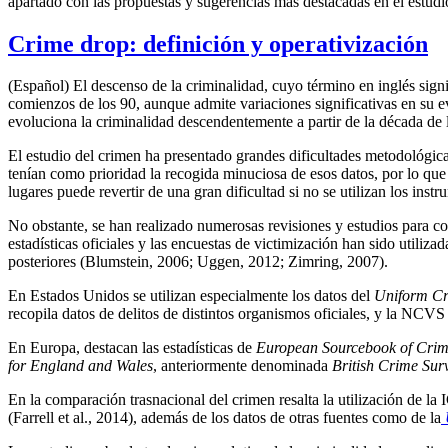
apartado con las propuestas y sugerencias más destacadas en el estudi
Crime drop: definición y operativización
(Español) El descenso de la criminalidad, cuyo término en inglés sign
comienzos de los 90, aunque admite variaciones significativas en su e
evoluciona la criminalidad descendentemente a partir de la década de 
El estudio del crimen ha presentado grandes dificultades metodológicas
tenían como prioridad la recogida minuciosa de esos datos, por lo que
lugares puede revertir de una gran dificultad si no se utilizan los ins
No obstante, se han realizado numerosas revisiones y estudios para co
estadísticas oficiales y las encuestas de victimización han sido utili
posteriores (Blumstein, 2006; Uggen, 2012; Zimring, 2007).
En Estados Unidos se utilizan especialmente los datos del
Uniform Cr
recopila datos de delitos de distintos organismos oficiales, y la NCV
En Europa, destacan las estadísticas de
European Sourcebook of Crime 
for England and Wales
, anteriormente denominada
British Crime Sur
En la comparación trasnacional del crimen resalta la utilización de l
(Farrell et al., 2014), además de los datos de otras fuentes como de la
U