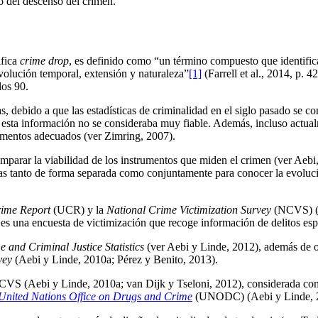
o del descenso del crimen.
ifica
crime drop
, es definido como “un término compuesto que identific
volución temporal, extensión y naturaleza”
[1]
(Farrell et al., 2014, p. 
los 90.
, debido a que las estadísticas de criminalidad en el siglo pasado se co
 esta información no se consideraba muy fiable. Además, incluso actual
trumentos adecuados (ver Zimring, 2007).
mparar la viabilidad de los instrumentos que miden el crimen (ver Aebi
zadas tanto de forma separada como conjuntamente para conocer la evoluc
ime Report
(UCR) y la
National Crime Victimization Survey
(NCVS) (B
S es una encuesta de victimización que recoge información de delitos e
and Criminal Justice Statistics
(ver Aebi y Linde, 2012), además de ot
vey
(Aebi y Linde, 2010a; Pérez y Benito, 2013).
a ICVS (Aebi y Linde, 2010a; van Dijk y Tseloni, 2012), considerada co
nited Nations Office on Drugs and Crime
(UNODC) (Aebi y Linde, 201