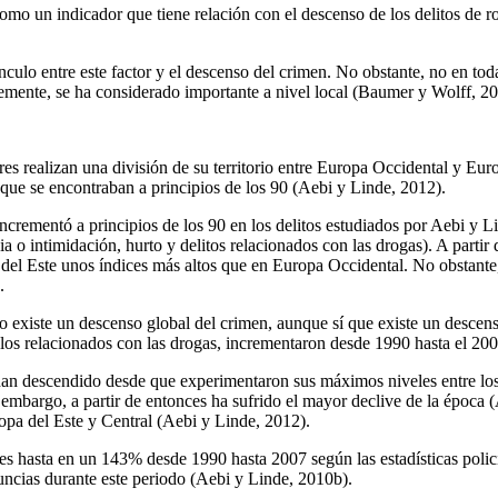
o un indicador que tiene relación con el descenso de los delitos de robo 
vínculo entre este factor y el descenso del crimen. No obstante, no en to
emente, se ha considerado importante a nivel local (Baumer y Wolff, 20
res realizan una división de su territorio entre Europa Occidental y Euro
l que se encontraban a principios de los 90 (Aebi y Linde, 2012).
incrementó a principios de los 90 en los delitos estudiados por Aebi y
ia o intimidación, hurto y delitos relacionados con las drogas). A parti
 del Este unos índices más altos que en Europa Occidental. No obstante
.
o existe un descenso global del crimen, aunque sí que existe un descenso
o los relacionados con las drogas, incrementaron desde 1990 hasta el 20
ad han descendido desde que experimentaron sus máximos niveles entre 
 embargo, a partir de entonces ha sufrido el mayor declive de la época (
opa del Este y Central (Aebi y Linde, 2012).
s hasta en un 143% desde 1990 hasta 2007 según las estadísticas polici
uncias durante este periodo (Aebi y Linde, 2010b).