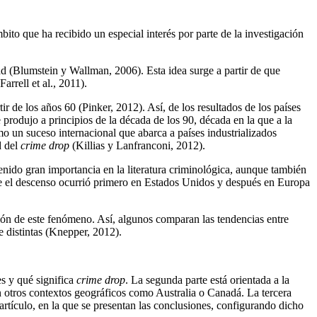
bito que ha recibido un especial interés por parte de la investigación
d (Blumstein y Wallman, 2006). Esta idea surge a partir de que
rrell et al., 2011).
 de los años 60 (Pinker, 2012). Así, de los resultados de los países
produjo a principios de la década de los 90, década en la que a la
o un suceso internacional que abarca a países industrializados
d del
crime drop
(Killias y Lanfranconi, 2012).
 tenido gran importancia en la literatura criminológica, aunque también
que el descenso ocurrió primero en Estados Unidos y después en Europa
sión de este fenómeno. Así, algunos comparan las tendencias entre
 distintas (Knepper, 2012).
es y qué significa
crime drop
. La segunda parte está orientada a la
n otros contextos geográficos como Australia o Canadá. La tercera
e artículo, en la que se presentan las conclusiones, configurando dicho