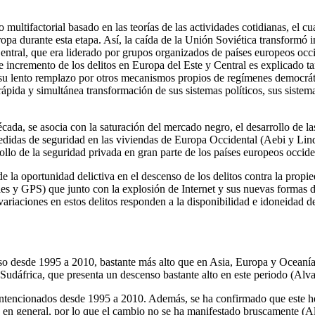
tifactorial basado en las teorías de las actividades cotidianas, el cual
pa durante esta etapa. Así, la caída de la Unión Soviética transformó i
entral, que era liderado por grupos organizados de países europeos occid
 incremento de los delitos en Europa del Este y Central es explicado t
 su lento remplazo por otros mecanismos propios de regímenes democráti
 rápida y simultánea transformación de sus sistemas políticos, sus siste
écada, se asocia con la saturación del mercado negro, el desarrollo de l
edidas de seguridad en las viviendas de Europa Occidental (Aebi y Linde,
llo de la seguridad privada en gran parte de los países europeos occid
de la oportunidad delictiva en el descenso de los delitos contra la prop
les y GPS) que junto con la explosión de Internet y sus nuevas formas 
 variaciones en estos delitos responden a la disponibilidad e idoneidad del
nso desde 1995 a 2010, bastante más alto que en Asia, Europa y Oceanía.
udáfrica, que presenta un descenso bastante alto en este periodo (Alva
 intencionados desde 1995 a 2010. Además, se ha confirmado que este he
s en general, por lo que el cambio no se ha manifestado bruscamente (Al