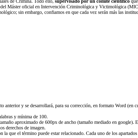
uales de Crímina. Todo ello,
supervisado por un comité científico
que 
 del Máster oficial en Intervención Criminológica y Victimológica (MIC
ológico; sin embargo, confiamos en que cada vez serán más las institu
 anterior y se desarrollará, para su corrección, en formato Word (en cu
alabras y mínima de 100.
n tamaño aproximado de 600px de ancho (tamaño mediado en google). Es
a los derechos de imagen.
on la que el término puede estar relacionado. Cada uno de los apartado