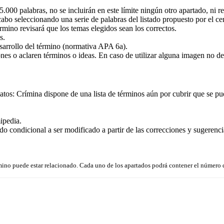
.000 palabras, no se incluirán en este límite ningún otro apartado, ni re
cabo seleccionando una serie de palabras del listado propuesto por el 
rmino revisará que los temas elegidos sean los correctos.
s.
sarrollo del término (normativa
APA
6a).
nes o aclaren términos o ideas. En caso de utilizar alguna imagen no deb
tos: Crímina dispone de una lista de términos aún por cubrir que se pue
ipedia.
ondicional a ser modificado a partir de las correcciones y sugerencias
érmino puede estar relacionado. Cada uno de los apartados podrá contener el número 